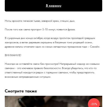
В корзину
Ноты аромата: печеная тыква, заварной крем, специи, дым.
После того как свеча прогорит 5-10 минут, появится фраза.
В сумрачные дни конца октября, когда воздух пропитан прохладой грядущих
заморозков, а ветви деревьев окрашены в багряные тона уходящей осени,
древние кельты отмечали один из самых загадочных праздников года – Самайн.
ВНИМАНИЕ!
Никогда не оставляйте свечи без присмотра! Непрерывный надзор за соевыми
свечами - это ключевое правило безопасности. Всегда убедитесь, что кто-то
ответственный находится рядом с горящими свечами, чтобы предотвратить
возможные непредвиденные ситуации.
Смотрите также
-20%