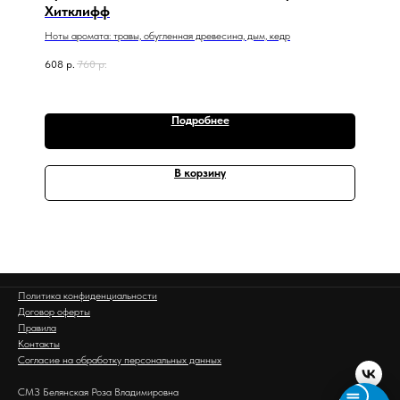
Хитклифф
Ноты аромата: травы, обугленная древесина, дым, кедр
608
р.
760
р.
Подробнее
В корзину
Политика конфиденциальности
Договор оферты
Правила
Контакты
Согласие на обработку персональных данных
СМЗ Белянская Роза Владимировна