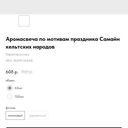
Аромасвеча по мотивам праздника Самайн
кельтских народов
Характеристика
SKU:
2609536668
608
р.
760
р.
объем
60мл
100мл
фитиль
хлопковый
деревянный