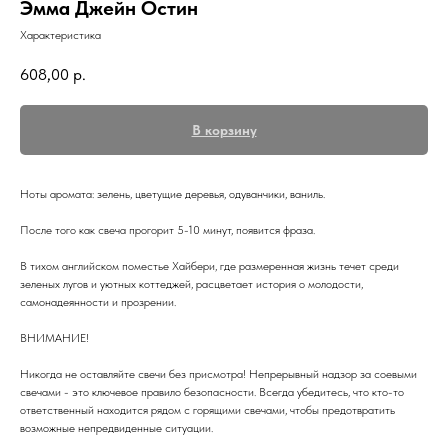
Эмма Джейн Остин
Характеристика
608,00
р.
В корзину
Ноты аромата: зелень, цветущие деревья, одуванчики, ваниль.
После того как свеча прогорит 5-10 минут, появится фраза.
В тихом английском поместье Хайбери, где размеренная жизнь течет среди
зеленых лугов и уютных коттеджей, расцветает история о молодости,
самонадеянности и прозрении.
ВНИМАНИЕ!
Никогда не оставляйте свечи без присмотра! Непрерывный надзор за соевыми
свечами - это ключевое правило безопасности. Всегда убедитесь, что кто-то
ответственный находится рядом с горящими свечами, чтобы предотвратить
возможные непредвиденные ситуации.