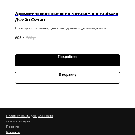
Ароматическая свеча по мотивам книги Эмма
Джейн Остин
Ноты аромата: зелень, цветущие деревья, одуванчики, ваниль
608
р.
760
р.
Подробнее
В корзину
Политика конфиденциальности
Договор оферты
Правила
Контакты