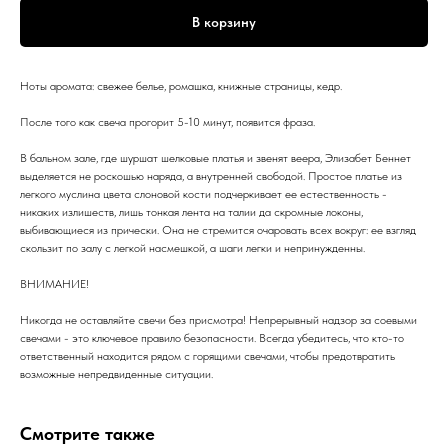
В корзину
Ноты аромата: свежее белье, ромашка, книжные страницы, кедр.
После того как свеча прогорит 5-10 минут, появится фраза.
В бальном зале, где шуршат шелковые платья и звенят веера, Элизабет Беннет
выделяется не роскошью наряда, а внутренней свободой. Простое платье из
легкого муслина цвета слоновой кости подчеркивает ее естественность -
никаких излишеств, лишь тонкая лента на талии да скромные локоны,
выбивающиеся из прически. Она не стремится очаровать всех вокруг: ее взгляд
скользит по залу с легкой насмешкой, а шаги легки и непринужденны.
ВНИМАНИЕ!
Никогда не оставляйте свечи без присмотра! Непрерывный надзор за соевыми
свечами - это ключевое правило безопасности. Всегда убедитесь, что кто-то
ответственный находится рядом с горящими свечами, чтобы предотвратить
возможные непредвиденные ситуации.
Смотрите также