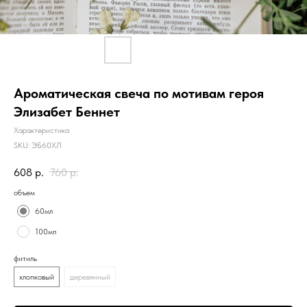
Ароматическая свеча по мотивам героя
Элизабет Беннет
Характеристика
SKU:
ЭБ60ХЛ
608
р.
760
р.
объем
60мл
100мл
фитиль
хлопковый
деревянный